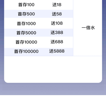
工程位于拉萨市堆龙德庆区，东临加米一路，南接滨河北路，